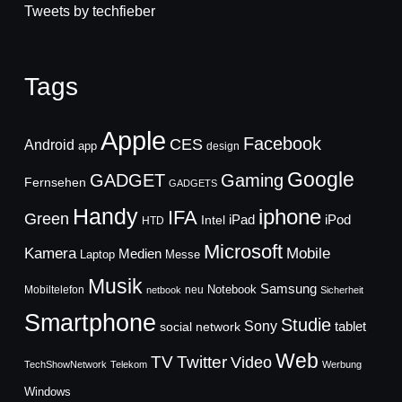
Tweets by techfieber
Tags
Apple
Facebook
CES
Android
app
design
Google
GADGET
Gaming
Fernsehen
GADGETS
Handy
iphone
IFA
Green
iPad
Intel
iPod
HTD
Microsoft
Mobile
Kamera
Medien
Laptop
Messe
Musik
Samsung
Notebook
Mobiltelefon
neu
netbook
Sicherheit
Smartphone
Studie
Sony
social network
tablet
Web
TV
Twitter
Video
TechShowNetwork
Telekom
Werbung
Windows