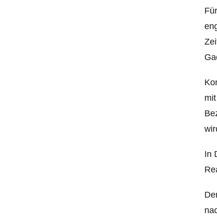
Für
eng
Zei
Gad
Kon
mit
Bez
wir
In 
Re
Der
nac