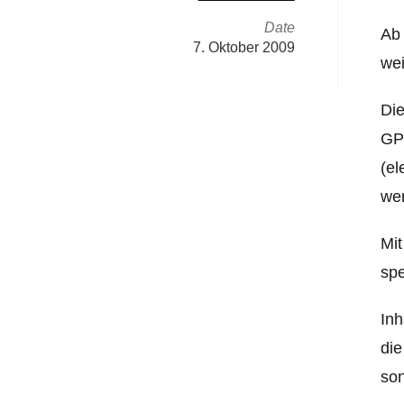
Date
Ab 
7. Oktober 2009
wei
Die
GP
(el
we
Mit
spe
Inh
die
son