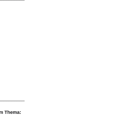
__________
m Thema: