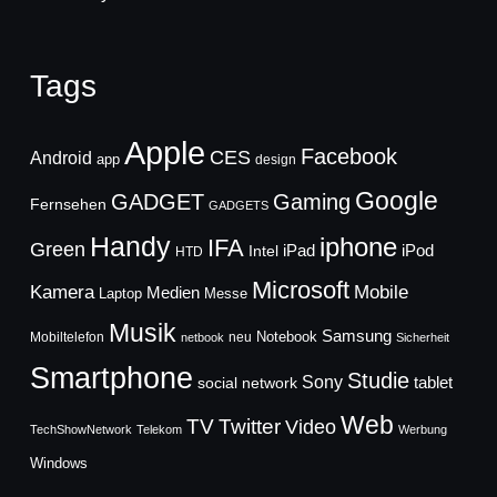
Tags
Apple
Facebook
CES
Android
app
design
Google
GADGET
Gaming
Fernsehen
GADGETS
Handy
iphone
IFA
Green
iPad
Intel
iPod
HTD
Microsoft
Mobile
Kamera
Medien
Laptop
Messe
Musik
Samsung
Notebook
Mobiltelefon
neu
netbook
Sicherheit
Smartphone
Studie
Sony
social network
tablet
Web
TV
Twitter
Video
TechShowNetwork
Telekom
Werbung
Windows