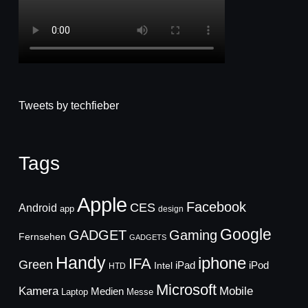
Tweets by techfieber
Tags
Apple
Facebook
CES
Android
app
design
Google
GADGET
Gaming
Fernsehen
GADGETS
Handy
iphone
IFA
Green
iPad
Intel
iPod
HTD
Microsoft
Mobile
Kamera
Medien
Laptop
Messe