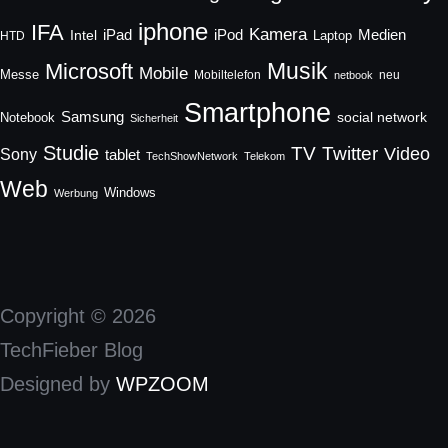
iphone
IFA
Kamera
iPad
Intel
iPod
Medien
Laptop
HTD
Musik
Microsoft
Mobile
Messe
Mobiltelefon
neu
netbook
Smartphone
Samsung
social network
Notebook
Sicherheit
Studie
TV
Twitter
Video
Sony
tablet
TechShowNetwork
Telekom
Web
Windows
Werbung
Copyright © 2026
TechFieber Blog
Designed by
WPZOOM