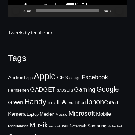
00:00
00:32
Tweets by techfieber
Tags
Apple
Facebook
CES
Android
app
design
Google
GADGET
Gaming
Fernsehen
GADGETS
Handy
iphone
IFA
Green
iPad
Intel
iPod
HTD
Microsoft
Mobile
Kamera
Medien
Laptop
Messe
Musik
Samsung
Notebook
Mobiltelefon
neu
netbook
Sicherheit