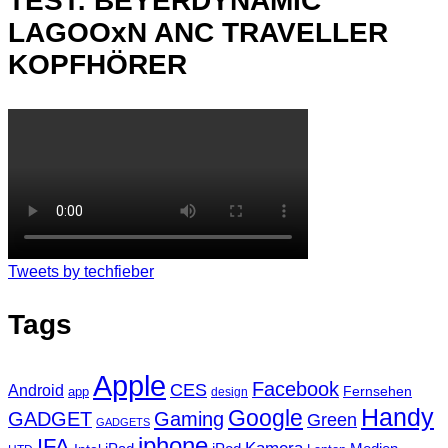
TEST: BEYERDYNAMIC
LAGOOxN ANC TRAVELLER
KOPFHÖRER
Tweets by techfieber
Tags
Apple
Facebook
CES
Android
Fernsehen
app
design
Handy
Google
GADGET
Gaming
Green
GADGETS
iphone
IFA