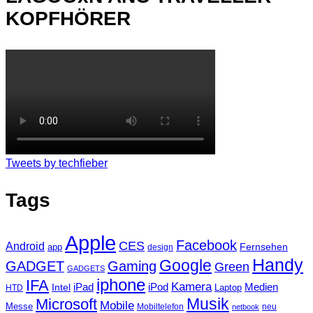
KOPFHÖRER
Tweets by techfieber
Tags
Apple
Facebook
CES
Android
Fernsehen
app
design
Handy
Google
GADGET
Gaming
Green
GADGETS
iphone
IFA
Kamera
iPad
Intel
iPod
Medien
Laptop
HTD
Musik
Microsoft
Mobile
Messe
Mobiltelefon
neu
netbook