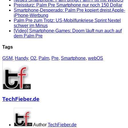
Preissturz: Palm Pre Smartphone nur noch 150 Dollar
Smartphone-Desperado: Palm Pre kopiert dreist Apple-
iPhone-Werbung
Palm Pre zum Trotz: US-Mobilfunkriese Sprint Nextel
schwer im Minus
[Video] Smartphone-Games: Doom läuft nun auch auf
dem Palm Pre
Tags
GSM
,
Handy
,
O2
,
Palm
,
Pre
,
Smartphone
,
webOS
TechFieber.de
Author
TechFieber.de