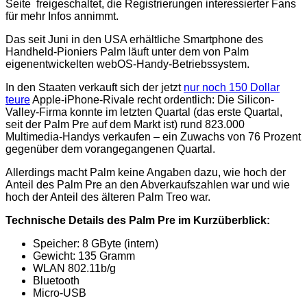
Seite freigeschaltet, die Registrierungen interessierter Fans
für mehr Infos annimmt.
Das seit Juni in den USA erhältliche Smartphone des
Handheld-Pioniers Palm läuft unter dem von Palm
eigenentwickelten webOS-Handy-Betriebssystem.
In den Staaten verkauft sich der jetzt
nur noch 150 Dollar
teure
Apple-iPhone-Rivale recht ordentlich: Die Silicon-
Valley-Firma
konnte im letzten Quartal (das erste Quartal,
seit der Palm Pre auf dem Markt ist) rund 823.000
Multimedia-Handys verkaufen – ein Zuwachs von 76 Prozent
gegenüber dem vorangegangenen Quartal.
Allerdings macht Palm keine Angaben dazu, wie hoch der
Anteil des Palm Pre an den Abverkaufszahlen war und wie
hoch der Anteil des älteren Palm Treo war.
Technische Details des Palm Pre im Kurzüberblick:
Speicher: 8 GByte (intern)
Gewicht: 135 Gramm
WLAN 802.11b/g
Bluetooth
Micro-USB