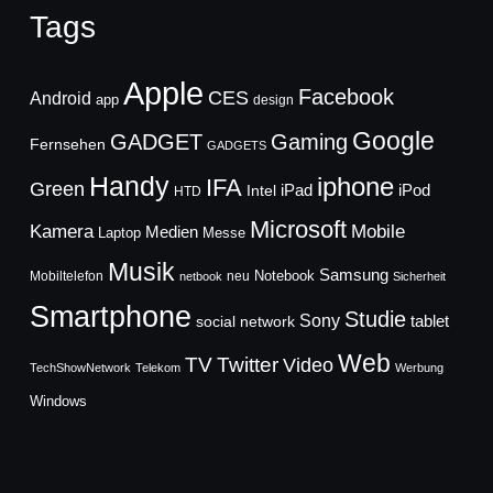
Tags
Apple
Facebook
CES
Android
app
design
Google
GADGET
Gaming
Fernsehen
GADGETS
Handy
iphone
IFA
Green
iPad
Intel
iPod
HTD
Microsoft
Mobile
Kamera
Medien
Laptop
Messe
Musik
Samsung
Notebook
Mobiltelefon
neu
netbook
Sicherheit
Smartphone
Studie
Sony
social network
tablet
Web
TV
Twitter
Video
TechShowNetwork
Telekom
Werbung
Windows