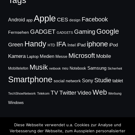
Tags
Apple
Facebook
CES
Android
app
design
Google
GADGET
Gaming
Fernsehen
GADGETS
Handy
iphone
IFA
Green
iPad
Intel
iPod
HTD
Microsoft
Mobile
Kamera
Medien
Laptop
Messe
Musik
Samsung
Notebook
Mobiltelefon
neu
netbook
Sicherheit
Smartphone
Studie
Sony
social network
tablet
Web
TV
Twitter
Video
TechShowNetwork
Telekom
Werbung
Windows
Diese Webseite verwendet u.a. Cookies zur Analyse und
Verbesserung der Webseite, zum Ausspielen personalisierter