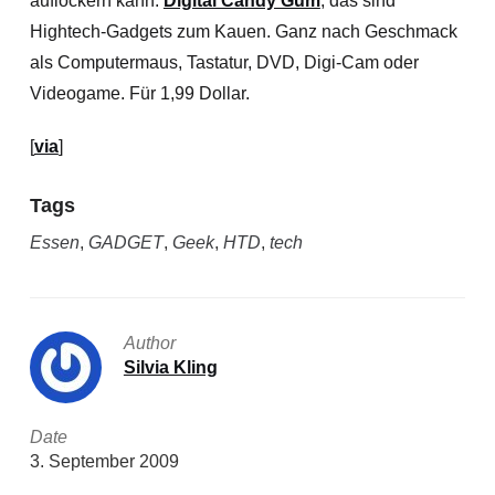
auflockern kann:
Digital Candy Gum
, das sind
Hightech-Gadgets zum Kauen. Ganz nach Geschmack
als Computermaus, Tastatur, DVD, Digi-Cam oder
Videogame. Für 1,99 Dollar.
[
via
]
Tags
Essen
,
GADGET
,
Geek
,
HTD
,
tech
Author
Silvia Kling
Date
3. September 2009