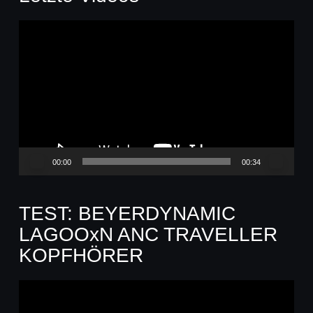
Video-
Player
00:00
00:34
TEST: BEYERDYNAMIC
LAGOOxN ANC TRAVELLER
KOPFHÖRER
Video-
Player