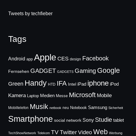
Tweets by techfieber
Tags
Apple
Facebook
CES
Android
app
design
Google
GADGET
Gaming
Fernsehen
GADGETS
Handy
iphone
IFA
Green
iPad
Intel
iPod
HTD
Microsoft
Mobile
Kamera
Medien
Laptop
Messe
Musik
Samsung
Notebook
Mobiltelefon
neu
netbook
Sicherheit
Smartphone
Studie
Sony
social network
tablet
Web
TV
Twitter
Video
TechShowNetwork
Telekom
Werbung