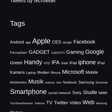
Tweets by techfieber
Tags
Apple
Facebook
CES
Android
app
design
Google
GADGET
Gaming
Fernsehen
GADGETS
Handy
iphone
IFA
Green
iPad
Intel
iPod
HTD
Microsoft
Mobile
Kamera
Medien
Laptop
Messe
Musik
Samsung
Notebook
Mobiltelefon
neu
netbook
Sicherheit
Smartphone
Studie
Sony
social network
tablet
Web
TV
Twitter
Video
TechShowNetwork
Telekom
Werbung