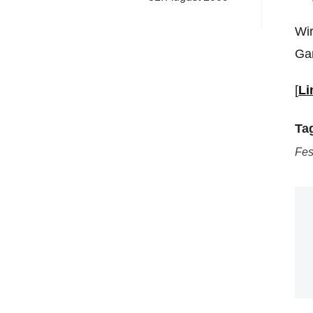
Wir
Ga
[
Li
Ta
Fes