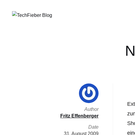
N
Ext
Author
zum
Fritz Effenberger
Sho
Date
ei
31. August 2009