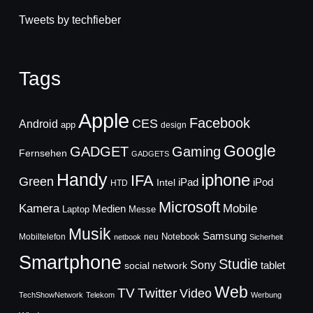
Tweets by techfieber
Tags
Apple
Facebook
CES
Android
app
design
Google
GADGET
Gaming
Fernsehen
GADGETS
Handy
iphone
IFA
Green
iPad
Intel
iPod
HTD
Microsoft
Mobile
Kamera
Medien
Laptop
Messe
Musik
Samsung
Notebook
Mobiltelefon
neu
netbook
Sicherheit
Smartphone
Studie
Sony
social network
tablet
Web
TV
Twitter
Video
TechShowNetwork
Telekom
Werbung