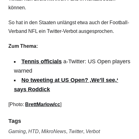
können.
So hat in den Staaten unlängst etwa auch der Football-
Verband NFL ein Twitter-Verbot ausgesprochen.
Zum Thema:
Tennis officials
a-Twitter: US Open players
warned
No tweeting at US Open? ‚We’ll see,‘
says Roddick
[Photo:
BrettMarlow/cc
]
Tags
Gaming
,
HTD
,
MikroNews
,
Twitter
,
Verbot