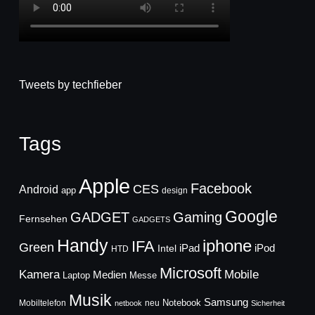
Tweets by techfieber
Tags
Apple
Facebook
CES
Android
app
design
Google
GADGET
Gaming
Fernsehen
GADGETS
Handy
iphone
IFA
Green
iPad
Intel
iPod
HTD
Microsoft
Mobile
Kamera
Medien
Laptop
Messe
Musik
Samsung
Notebook
Mobiltelefon
neu
netbook
Sicherheit