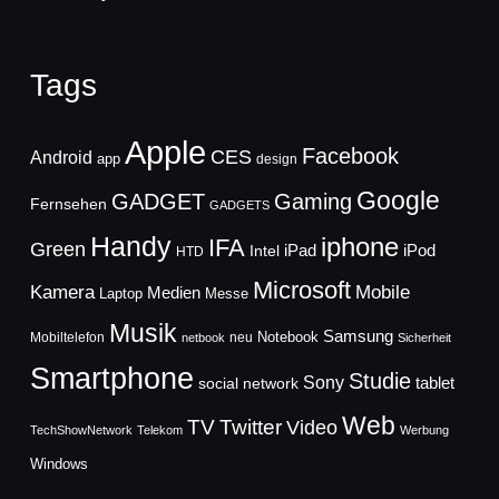
Tags
Apple
Facebook
CES
Android
app
design
Google
GADGET
Gaming
Fernsehen
GADGETS
Handy
iphone
IFA
Green
iPad
Intel
iPod
HTD
Microsoft
Mobile
Kamera
Medien
Laptop
Messe
Musik
Samsung
Notebook
Mobiltelefon
neu
netbook
Sicherheit
Smartphone
Studie
Sony
social network
tablet
Web
TV
Twitter
Video
TechShowNetwork
Telekom
Werbung
Windows