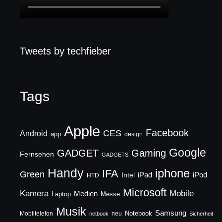
Tweets by techfieber
Tags
Apple
Facebook
CES
Android
app
design
Google
GADGET
Gaming
Fernsehen
GADGETS
Handy
iphone
IFA
Green
iPad
Intel
iPod
HTD
Microsoft
Mobile
Kamera
Medien
Laptop
Messe
Musik
Samsung
Notebook
Mobiltelefon
neu
netbook
Sicherheit