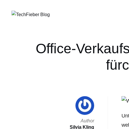
Office-Verkaufs
für
Unt
Author
weh
Silvia Kling