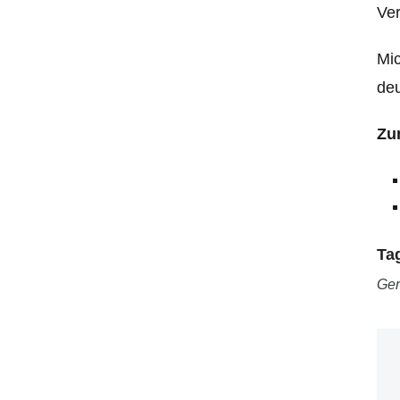
Ver
Mic
deu
Zu
Ta
Ger