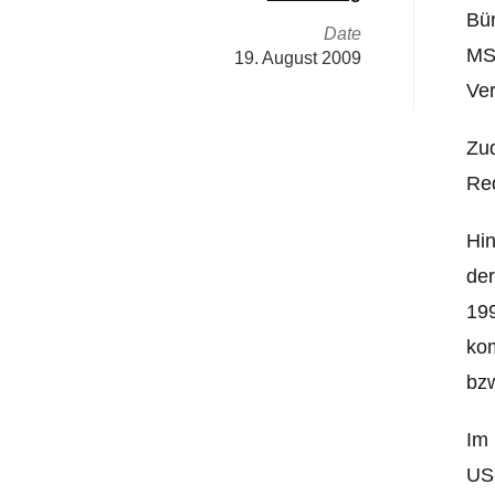
Bür
Date
MS 
19. August 2009
Ve
Zud
Re
Hin
der
199
kom
bzw
Im 
US-