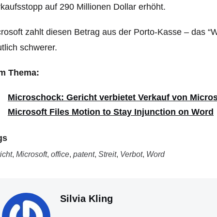
kaufsstopp auf 290 Millionen Dollar erhöht.
rosoft zahlt diesen Betrag aus der Porto-Kasse – das 
tlich schwerer.
m Thema:
Microschock: Gericht verbietet Verkauf von Micro
Microsoft Files Motion to Stay Injunction on Word
gs
icht
,
Microsoft
,
office
,
patent
,
Streit
,
Verbot
,
Word
Silvia Kling