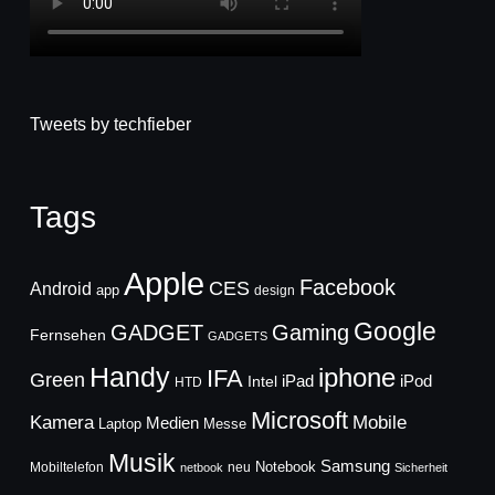
Tweets by techfieber
Tags
Apple
Facebook
CES
Android
app
design
Google
GADGET
Gaming
Fernsehen
GADGETS
Handy
iphone
IFA
Green
iPad
Intel
iPod
HTD
Microsoft
Mobile
Kamera
Medien
Laptop
Messe
Musik
Samsung
Notebook
Mobiltelefon
neu
netbook
Sicherheit