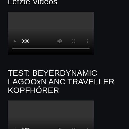
Letzte Videos
TEST: BEYERDYNAMIC
LAGOOxN ANC TRAVELLER
KOPFHÖRER