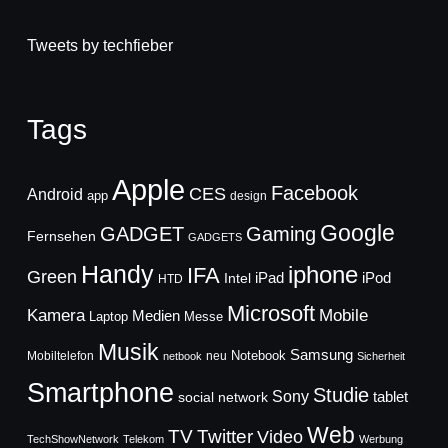
Tweets by techfieber
Tags
Apple
Facebook
CES
Android
app
design
Google
GADGET
Gaming
Fernsehen
GADGETS
Handy
iphone
IFA
Green
iPad
Intel
iPod
HTD
Microsoft
Mobile
Kamera
Medien
Laptop
Messe
Musik
Samsung
Notebook
Mobiltelefon
neu
netbook
Sicherheit
Smartphone
Studie
Sony
social network
tablet
Web
TV
Twitter
Video
TechShowNetwork
Telekom
Werbung