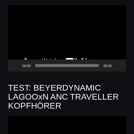
Video-
Player
00:00
00:34
TEST: BEYERDYNAMIC
LAGOOxN ANC TRAVELLER
KOPFHÖRER
Video-
Player