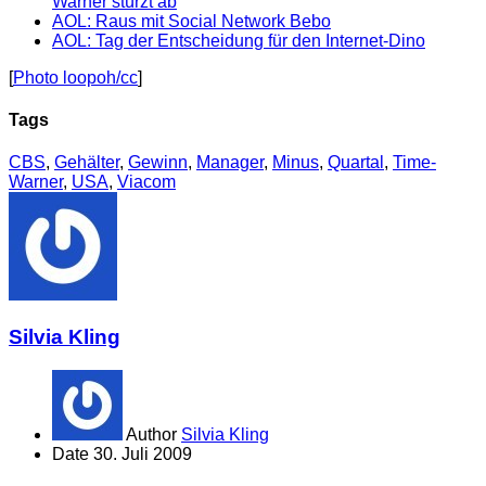
Warner stürzt ab
AOL: Raus mit Social Network Bebo
AOL: Tag der Entscheidung für den Internet-Dino
[
Photo loopoh/cc
]
Tags
CBS
,
Gehälter
,
Gewinn
,
Manager
,
Minus
,
Quartal
,
Time-
Warner
,
USA
,
Viacom
Silvia Kling
Author
Silvia Kling
Date
30. Juli 2009