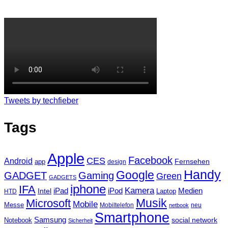
Tweets by techfieber
Tags
Apple
Facebook
CES
Android
Fernsehen
app
design
Handy
Google
GADGET
Gaming
Green
GADGETS
iphone
IFA
Kamera
iPad
Intel
iPod
Medien
Laptop
HTD
Musik
Microsoft
Mobile
Messe
Mobiltelefon
neu
netbook
Smartphone
Samsung
social network
Notebook
Sicherheit