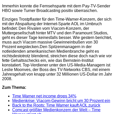
Immerhin konnte die Fernsehsparte mit dem Pay-TV-Sender
HBO sowie Turner Broadcasting positiv überraschen.
Einziges Trostpflaster für den Time-Warner-Konzern, der sich
mit der Abspaltung der Internet-Sparte AOL im Umbruch
befindet: Den Rivalen vom Viacom-Konzern, der
Muttergesellschaft hinter MTV und den Paramount Studios,
geht es dieser Tage keinesfalls besser. Wie gestern berichtet,
muss auch Viacom massive Gewinneinbußen von 30
Prozent wegstecken.
Den Spitzenmanagern in der
notleidenden amerikanischen Medienbranche geht es
nichtsdestotrotz blendend, streichen diese doch nach wie vor
fette Gehaltsschecks ein, wie das Bernstein-Institut
konstatiert. Top-Verdiener unter den US-Media-Managern ist
Leslie Moonves, der Boss des TV-Networks CBS, mit einem
Jahresgehalt von knapp unter 32 Millionen US-Dollar im Jahr
2008.
Zum Thema:
Time Warner net income drops 34%
Medienkrise: Viacom-Gewinn bricht um 30 Prozent ein
Back to the Roots: Time Warner kauft AOL zurück
Comcast größter Medienkonzern der Welt – Time