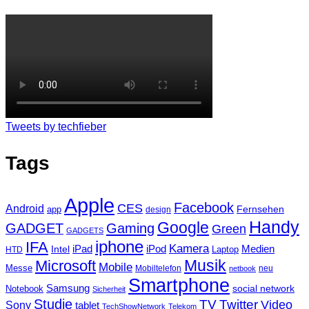
Tweets by techfieber
Tags
Apple
Facebook
CES
Android
Fernsehen
app
design
Handy
Google
GADGET
Gaming
Green
GADGETS
iphone
IFA
Kamera
iPad
Intel
iPod
Medien
Laptop
HTD
Musik
Microsoft
Mobile
Messe
Mobiltelefon
neu
netbook
Smartphone
Samsung
social network
Notebook
Sicherheit
Studie
TV
Twitter
Video
Sony
tablet
TechShowNetwork
Telekom