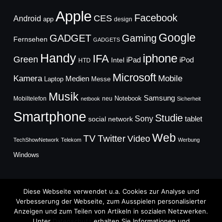
Apple
Facebook
CES
Android
app
design
Google
GADGET
Gaming
Fernsehen
GADGETS
Handy
iphone
IFA
Green
iPad
Intel
iPod
HTD
Microsoft
Mobile
Kamera
Medien
Laptop
Messe
Musik
Samsung
Notebook
Mobiltelefon
neu
netbook
Sicherheit
Smartphone
Studie
Sony
social network
tablet
Web
TV
Twitter
Video
TechShowNetwork
Telekom
Werbung
Windows
Diese Webseite verwendet u.a. Cookies zur Analyse und
Verbesserung der Webseite, zum Ausspielen personalisierter
Anzeigen und zum Teilen von Artikeln in sozialen Netzwerken.
Copyright © 2026
Unter
Datenschutz
erhalten Sie Informationen und