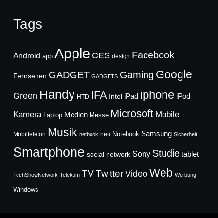
Tags
Apple
Facebook
CES
Android
app
design
Google
GADGET
Gaming
Fernsehen
GADGETS
Handy
iphone
IFA
Green
iPad
Intel
iPod
HTD
Microsoft
Mobile
Kamera
Medien
Laptop
Messe
Musik
Samsung
Notebook
Mobiltelefon
neu
netbook
Sicherheit
Smartphone
Studie
Sony
social network
tablet
Web
TV
Twitter
Video
TechShowNetwork
Telekom
Werbung
Windows