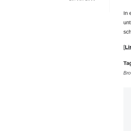
In
unt
sch
[
Li
Ta
Bro