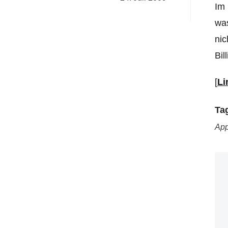
Im 
was
nic
Bil
[
Li
Ta
App