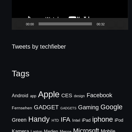
00:00
00:32
Tweets by techfieber
Tags
Apple
Facebook
CES
Android
app
design
Google
GADGET
Gaming
Fernsehen
GADGETS
Handy
iphone
IFA
Green
iPad
Intel
iPod
HTD
Microsoft
Mobile
Kamera
Medien
Laptop
Messe