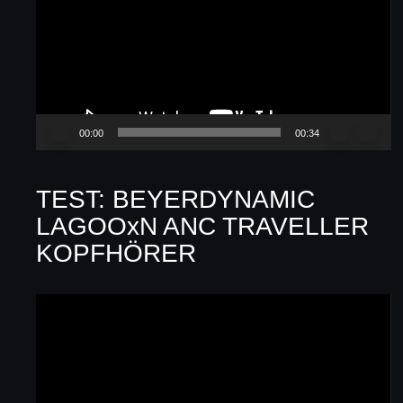
00:00
00:34
TEST: BEYERDYNAMIC
LAGOOxN ANC TRAVELLER
KOPFHÖRER
Video-
Player