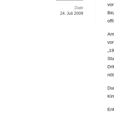
von
Date
Bez
24. Juli 2009
off
Ama
von
„19
St
Dri
nöt
Dur
Kin
Ent