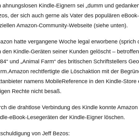
 ahnungslosen Kindle-Eignern sei „dumm und gedankenl
os, der sich auch gerne als Vater des populären eBook-
iziellen Amazon-Community-Webseite (siehe unten).
zon hatte vergangene Woche legal erworbene (sprich o
 den Kindle-Geräten seiner Kunden gelöscht – betroff
84“ und „Animal Farm“ des britischen Schriftstellers Geo
urm.
Amazon rechtfertigte die Löschaktion mit der Begrü
ttanbieter namens MobileReference in den Kindle-Store e
igen Rechte nicht besaß.
ch die drahtlose Verbindung des Kindle konnte Amazon d
dle-eBook-Lesegeräten der Kindle-Eigner löschen.
schuldigung von Jeff Bezos: