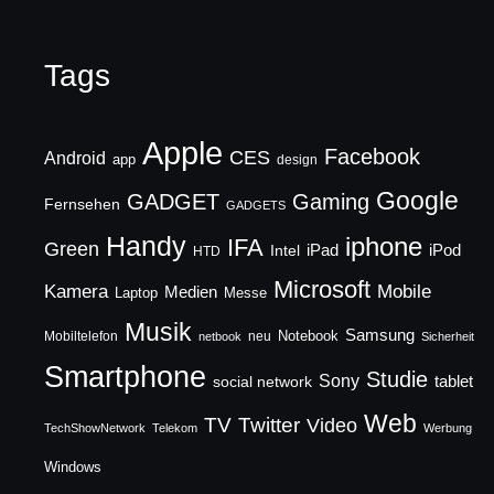
Tags
Apple
Facebook
CES
Android
app
design
Google
GADGET
Gaming
Fernsehen
GADGETS
Handy
iphone
IFA
Green
iPad
Intel
iPod
HTD
Microsoft
Mobile
Kamera
Medien
Laptop
Messe
Musik
Samsung
Notebook
Mobiltelefon
neu
netbook
Sicherheit
Smartphone
Studie
Sony
social network
tablet
Web
TV
Twitter
Video
TechShowNetwork
Telekom
Werbung
Windows