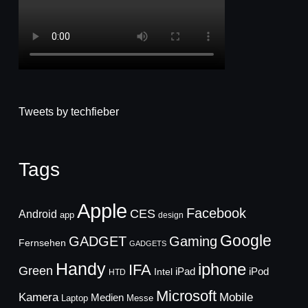
Tweets by techfieber
Tags
Apple
Facebook
CES
Android
app
design
Google
GADGET
Gaming
Fernsehen
GADGETS
Handy
iphone
IFA
Green
iPad
Intel
iPod
HTD
Microsoft
Mobile
Kamera
Medien
Laptop
Messe