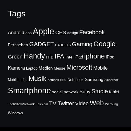
Tags
Apple
Facebook
CES
Android
app
design
Google
GADGET
Gaming
Fernsehen
GADGETS
Handy
iphone
IFA
Green
iPad
Intel
iPod
HTD
Microsoft
Mobile
Kamera
Medien
Laptop
Messe
Musik
Samsung
Notebook
Mobiltelefon
neu
netbook
Sicherheit
Smartphone
Studie
Sony
social network
tablet
Web
TV
Twitter
Video
TechShowNetwork
Telekom
Werbung
Windows