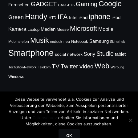
Google
GADGET
Gaming
Fernsehen
GADGETS
Handy
iphone
IFA
Green
iPad
Intel
iPod
HTD
Microsoft
Mobile
Kamera
Medien
Laptop
Messe
Musik
Samsung
Notebook
Mobiltelefon
neu
netbook
Sicherheit
Smartphone
Studie
Sony
social network
tablet
Web
TV
Twitter
Video
TechShowNetwork
Telekom
Werbung
Windows
Diese Webseite verwendet u.a. Cookies zur Analyse und
Verbesserung der Webseite, zum Ausspielen personalisierter
Anzeigen und zum Teilen von Artikeln in sozialen Netzwerken.
Copyright © 2026
Unter
Datenschutz
erhalten Sie Informationen und
TechFieber Blog
Möglichkeiten, diese Cookies auszuschalten.
Designed by
WPZOOM
OK