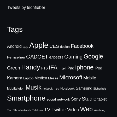
Tweets by techfieber
Tags
Apple
Facebook
CES
Android
app
design
Google
GADGET
Gaming
Fernsehen
GADGETS
Handy
iphone
IFA
Green
iPad
Intel
iPod
HTD
Microsoft
Mobile
Kamera
Medien
Laptop
Messe
Musik
Samsung
Notebook
Mobiltelefon
neu
netbook
Sicherheit
Smartphone
Studie
Sony
social network
tablet
Web
TV
Twitter
Video
TechShowNetwork
Telekom
Werbung