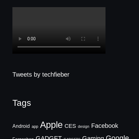
Tweets by techfieber
Tags
Apple
Facebook
CES
Android
app
design
Google
GADGET
Gaming