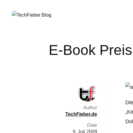
E-Book Preisr
Die
Author
„Ki
TechFieber.de
Dol
Date
9. Juli 2009