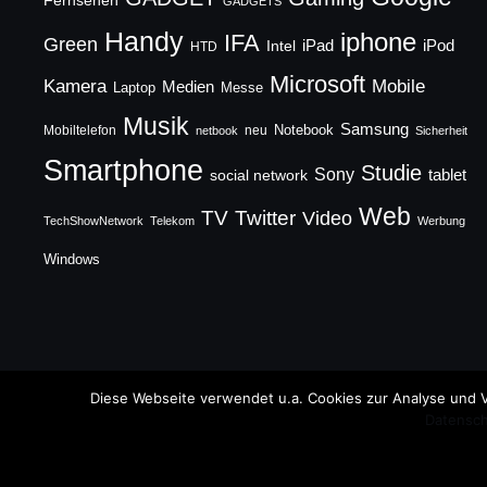
Fernsehen
GADGETS
Handy
iphone
IFA
Green
iPad
Intel
iPod
HTD
Microsoft
Mobile
Kamera
Medien
Laptop
Messe
Musik
Samsung
Notebook
Mobiltelefon
neu
netbook
Sicherheit
Smartphone
Studie
Sony
social network
tablet
Web
TV
Twitter
Video
TechShowNetwork
Telekom
Werbung
Windows
Copyright © 2026 TechFieber Blog
Diese Webseite verwendet u.a. Cookies zur Analyse und V
Datensch
Designed by
WPZOOM