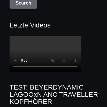
Letzte Videos
TEST: BEYERDYNAMIC
LAGOOxN ANC TRAVELLER
KOPFHÖRER