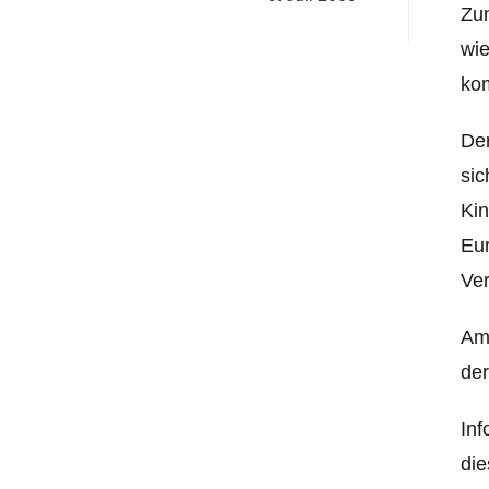
Zum
wie
ko
Der
sic
Kin
Eur
Ver
Ama
de
Inf
die