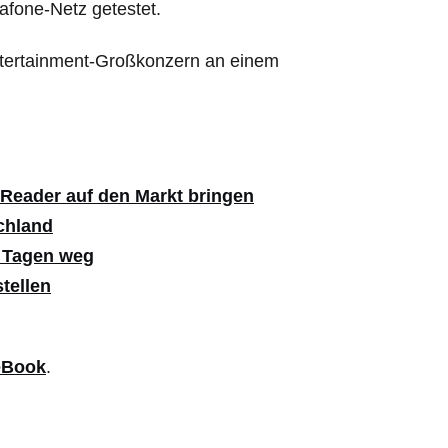
afone-Netz getestet.
ntertainment-Großkonzern an einem
-Reader auf den Markt bringen
chland
i Tagen weg
tellen
eBook
.