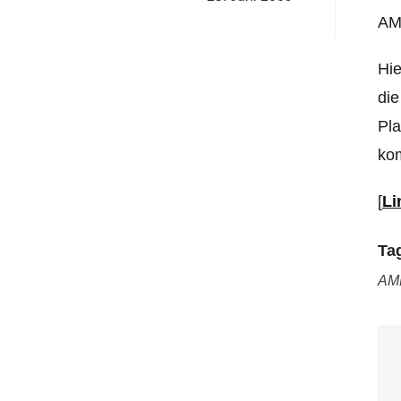
AM
Hie
die
Pla
kom
[
Li
Ta
AM