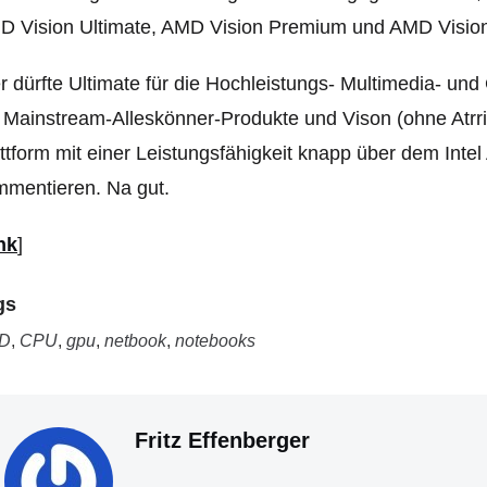
D Vision Ultimate, AMD Vision Premium und AMD Visio
r dürfte Ultimate für die Hochleistungs- Multimedia- u
 Mainstream-Alleskönner-Produkte und Vison (ohne Atrr
ttform mit einer Leistungsfähigkeit knapp über dem Int
mentieren. Na gut.
nk
]
gs
D
,
CPU
,
gpu
,
netbook
,
notebooks
Fritz Effenberger