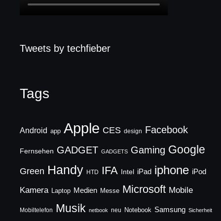
Tweets by techfieber
Tags
Apple
Facebook
CES
Android
app
design
Google
GADGET
Gaming
Fernsehen
GADGETS
Handy
iphone
IFA
Green
iPad
Intel
iPod
HTD
Microsoft
Mobile
Kamera
Medien
Laptop
Messe
Musik
Samsung
Notebook
Mobiltelefon
neu
netbook
Sicherheit