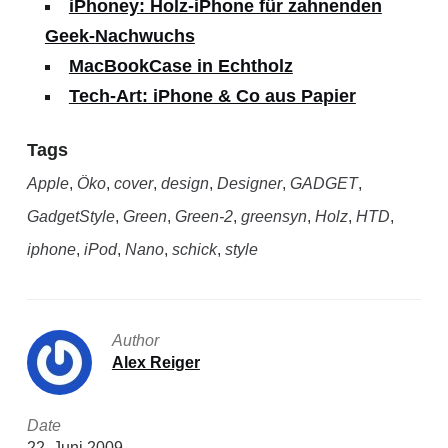
iPhoney: Holz-iPhone für zahnenden
Geek-Nachwuchs
MacBookCase in Echtholz
Tech-Art: iPhone & Co aus Papier
Tags
Apple
,
Öko
,
cover
,
design
,
Designer
,
GADGET
,
GadgetStyle
,
Green
,
Green-2
,
greensyn
,
Holz
,
HTD
,
iphone
,
iPod
,
Nano
,
schick
,
style
Author
Alex Reiger
Date
22. Juni 2009