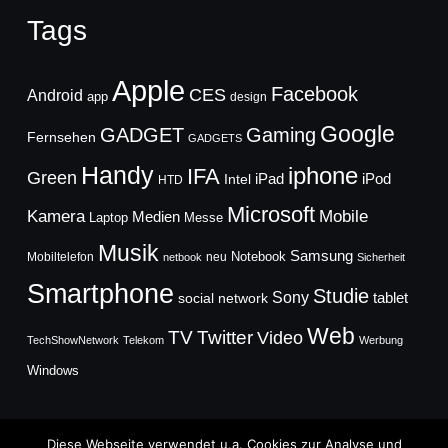
Tags
Apple
Facebook
CES
Android
app
design
Google
GADGET
Gaming
Fernsehen
GADGETS
Handy
iphone
IFA
Green
iPad
Intel
iPod
HTD
Microsoft
Mobile
Kamera
Medien
Laptop
Messe
Musik
Samsung
Notebook
Mobiltelefon
neu
netbook
Sicherheit
Smartphone
Studie
Sony
social network
tablet
Web
TV
Twitter
Video
TechShowNetwork
Telekom
Werbung
Windows
Diese Webseite verwendet u.a. Cookies zur Analyse und