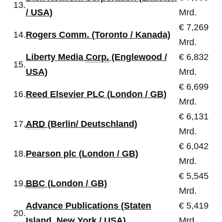
13.
/ USA)
Mrd.
€ 7,269
14.
Rogers Comm. (Toronto / Kanada)
Mrd.
Liberty Media
Corp.
(Englewood /
€ 6,832
15.
USA)
Mrd.
€ 6,699
16.
Reed Elsevier PLC (London / GB)
Mrd.
€ 6,131
17.
ARD
(Berlin/ Deutschland)
Mrd.
€ 6,042
18.
Pearson plc (London / GB)
Mrd.
€ 5,545
19.
BBC
(London / GB)
Mrd.
Advance Publications (Staten
€ 5,419
20.
Island, New York / USA)
Mrd.