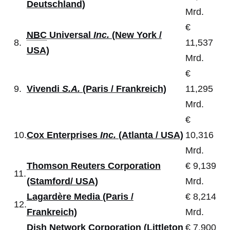
Deutschland)
Mrd.
€
NBC
Universal
Inc.
(New York /
8.
11,537
USA)
Mrd.
€
9.
Vivendi
S.A.
(Paris / Frankreich)
11,295
Mrd.
€
10.
Cox Enterprises
Inc.
(Atlanta / USA)
10,316
Mrd.
Thomson Reuters Corporation
€ 9,139
11.
(Stamford/ USA)
Mrd.
Lagardère Media (Paris /
€ 8,214
12.
Frankreich)
Mrd.
Dish Network Corporation (Littleton
€ 7,900