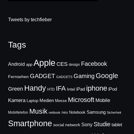
Tweets by techfieber
Tags
Apple
Facebook
CES
Android
app
design
Google
GADGET
Gaming
Fernsehen
GADGETS
Handy
iphone
IFA
Green
iPad
Intel
iPod
HTD
Microsoft
Mobile
Kamera
Medien
Laptop
Messe
Musik
Samsung
Notebook
Mobiltelefon
neu
netbook
Sicherheit
Smartphone
Studie
Sony
social network
tablet