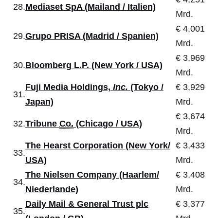
28.
Mediaset SpA (Mailand / Italien)
Mrd.
€ 4,001
29.
Grupo PRISA (Madrid / Spanien)
Mrd.
€ 3,969
30.
Bloomberg L.P. (New York / USA)
Mrd.
Fuji Media Holdings,
Inc.
(Tokyo /
€ 3,929
31.
Japan)
Mrd.
€ 3,674
32.
Tribune
Co.
(Chicago / USA)
Mrd.
The Hearst Corporation (New York/
€ 3,433
33.
USA)
Mrd.
The Nielsen Company (Haarlem/
€ 3,408
34.
Niederlande)
Mrd.
Daily Mail & General Trust plc
€ 3,377
35.