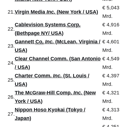
€ 5,043
21.
Virgin Media
Inc.
(New York / USA)
Mrd.
Cablevision Systems
Corp.
€ 4,916
22.
(Bethpage NY/ USA)
Mrd.
Gannett
Co.
Inc.
(McLean, Virginia /
€ 4,601
23.
USA)
Mrd.
Clear Channel Comm. (San Antonio
€ 4,549
24.
/ USA)
Mrd.
Charter Comm.
Inc.
(St. Louis /
€ 4,397
25.
USA)
Mrd.
The McGraw-Hill Comp.
Inc.
(New
€ 4,321
26.
York / USA)
Mrd.
Nippon Hoso Kyokai (Tokyo /
€ 4,313
27.
Japan)
Mrd.
€ 4,251