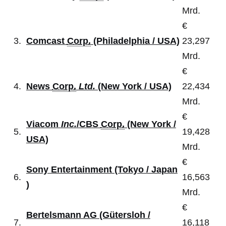
Mrd.
€
3.
Comcast
Corp.
(Philadelphia / USA)
23,297
Mrd.
€
4.
News
Corp.
Ltd.
(New York / USA)
22,434
Mrd.
€
Viacom
Inc.
/
CBS
Corp.
(New York /
5.
19,428
USA)
Mrd.
€
Sony Entertainment (Tokyo / Japan
6.
16,563
)
Mrd.
€
Bertelsmann AG (Gütersloh /
7.
16,118