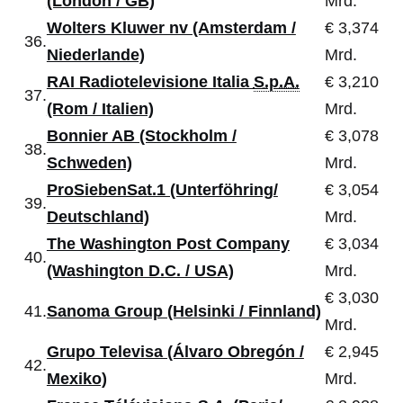
(London / GB)
Mrd.
Wolters Kluwer nv (Amsterdam /
€ 3,374
36.
Niederlande)
Mrd.
RAI Radiotelevisione Italia
S.p.A.
€ 3,210
37.
(Rom / Italien)
Mrd.
Bonnier AB (Stockholm /
€ 3,078
38.
Schweden)
Mrd.
ProSiebenSat.1 (Unterföhring/
€ 3,054
39.
Deutschland)
Mrd.
The Washington Post Company
€ 3,034
40.
(Washington D.C. / USA)
Mrd.
€ 3,030
41.
Sanoma Group (Helsinki / Finnland)
Mrd.
Grupo Televisa (Álvaro Obregón /
€ 2,945
42.
Mexiko)
Mrd.