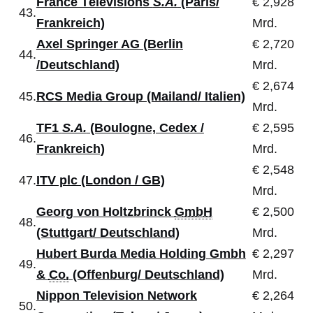
France Télévisions
S.A.
(Paris/
€ 2,928
43.
Frankreich)
Mrd.
Axel Springer AG (Berlin
€ 2,720
44.
/Deutschland)
Mrd.
€ 2,674
45.
RCS Media Group (Mailand/ Italien)
Mrd.
TF1
S.A.
(Boulogne, Cedex /
€ 2,595
46.
Frankreich)
Mrd.
€ 2,548
47.
ITV plc (London / GB)
Mrd.
Georg von Holtzbrinck
GmbH
€ 2,500
48.
(Stuttgart/ Deutschland)
Mrd.
Hubert Burda Media Holding Gmbh
€ 2,297
49.
&
Co.
(Offenburg/ Deutschland)
Mrd.
Nippon Television Network
€ 2,264
50.