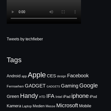
Tweets by techfieber
Tags
Apple
Facebook
CES
Android
app
design
Google
GADGET
Gaming
Fernsehen
GADGETS
Handy
iphone
IFA
Green
iPad
Intel
iPod
HTD
Microsoft
Mobile
Kamera
Medien
Laptop
Messe