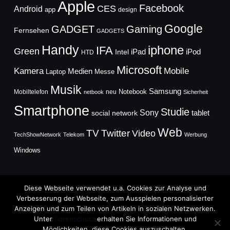
Apple
Facebook
CES
Android
app
design
Google
GADGET
Gaming
Fernsehen
GADGETS
Handy
iphone
IFA
Green
iPad
Intel
iPod
HTD
Microsoft
Mobile
Kamera
Medien
Laptop
Messe
Musik
Samsung
Notebook
Mobiltelefon
neu
netbook
Sicherheit
Smartphone
Studie
Sony
social network
tablet
Web
TV
Twitter
Video
TechShowNetwork
Telekom
Werbung
Windows
Diese Webseite verwendet u.a. Cookies zur Analyse und
Verbesserung der Webseite, zum Ausspielen personalisierter
Anzeigen und zum Teilen von Artikeln in sozialen Netzwerken.
Copyright © 2026
Unter
Datenschutz
erhalten Sie Informationen und
TechFieber Blog
Möglichkeiten, diese Cookies auszuschalten.