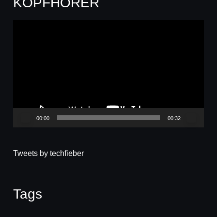
KOPFHÖRER
Video-
Player
00:00
00:32
Tweets by techfieber
Tags