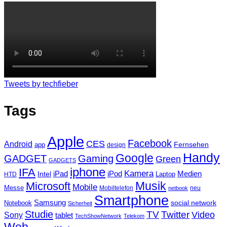
Tweets by techfieber
Tags
Apple
Facebook
CES
Android
Fernsehen
app
design
Handy
Google
GADGET
Gaming
Green
GADGETS
iphone
IFA
Kamera
iPad
Intel
iPod
Medien
Laptop
HTD
Musik
Microsoft
Mobile
Messe
Mobiltelefon
neu
netbook
Smartphone
Samsung
social network
Notebook
Sicherheit
Studie
TV
Twitter
Video
Sony
tablet
TechShowNetwork
Telekom
Web