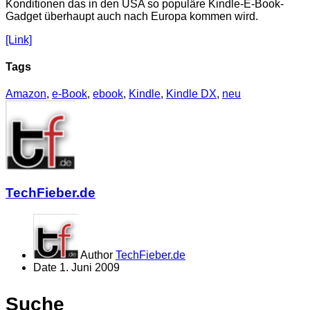
Konditionen das in den USA so populäre Kindle-E-Book-
Gadget überhaupt auch nach Europa kommen wird.
[Link]
Tags
Amazon
,
e-Book
,
ebook
,
Kindle
,
Kindle DX
,
neu
TechFieber.de
Author
TechFieber.de
Date
1. Juni 2009
Suche