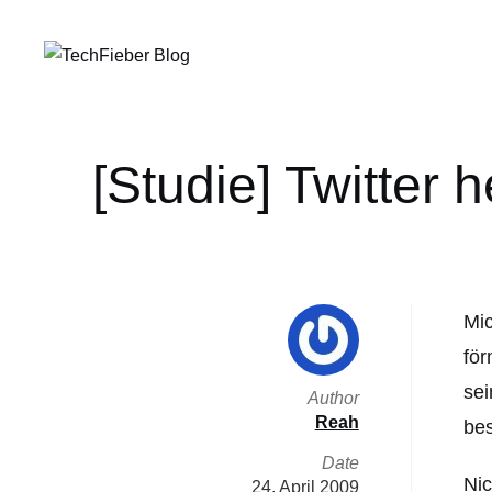
[Studie] Twitter 
Mic
för
sei
Author
Reah
be
Date
Nic
24. April 2009