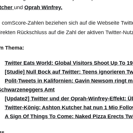
tcher
und
Oprah Winfrey.
 comScore-Zahlen beziehen sich auf die Webseite Twitt
irekten Rückschluss auf die Zahl der aktiven Twitter-Nutz
m Thema:
Twitter Eats World: Global Visitors Shoot Up To 19
[Studie] Null Bock auf Twitter: Teens ignorieren Tw
Polit-Tweets in Kalifornien: Gavin Newsom ringt 
Schwarzeneggers Amt
[Update2] Twitter und der Oprah-Winfrey-Effekt: Ü
Twitter-König: Ashton Kutcher hat nun 1 Mio Foll
A Sign Of Things To Come: Naked Pizza Erects Twi
gs