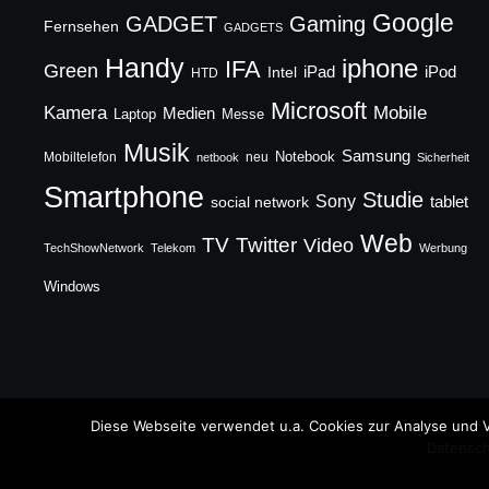
Google
GADGET
Gaming
Fernsehen
GADGETS
Handy
iphone
IFA
Green
iPad
Intel
iPod
HTD
Microsoft
Mobile
Kamera
Medien
Laptop
Messe
Musik
Samsung
Notebook
Mobiltelefon
neu
netbook
Sicherheit
Smartphone
Studie
Sony
social network
tablet
Web
TV
Twitter
Video
TechShowNetwork
Telekom
Werbung
Windows
Copyright © 2026 TechFieber Blog
Diese Webseite verwendet u.a. Cookies zur Analyse und V
Datensch
Designed by
WPZOOM