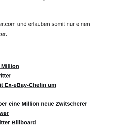
er.com und erlauben somit nur einen
er.
 Million
itter
mit Ex-eBay-Chefin um
ber eine Million neue Zwitscherer
ower
tter Billboard