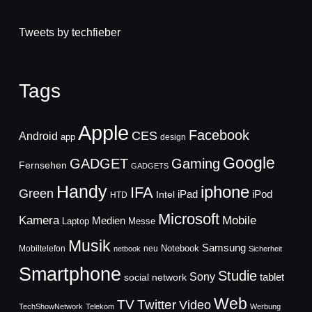
Tweets by techfieber
Tags
Apple
Facebook
CES
Android
app
design
Google
GADGET
Gaming
Fernsehen
GADGETS
Handy
iphone
IFA
Green
iPad
Intel
iPod
HTD
Microsoft
Mobile
Kamera
Medien
Laptop
Messe
Musik
Samsung
Notebook
Mobiltelefon
neu
netbook
Sicherheit
Smartphone
Studie
Sony
social network
tablet
Web
TV
Twitter
Video
TechShowNetwork
Telekom
Werbung