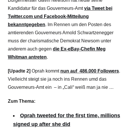
Bürgermeister Gavin Newsom hat heute seine
Kandidatur für das Gouverneurs-Amt
via Tweet bei
Twitter.com und Facebook-Mitteilung
bekanntgegeben
. Im Rennen um den Posten des
amtierenden Gouverneurs Arnold Schwartzenegger
muss der charismatische Demokrat Newsom unter
anderem auch gegen
die Ex-eBay-Chefin Meg
Whitman antreten
.
[Upadte 2]
Oprah kommt
nun auf 486.000 Followers
.
Vielleicht steigt sie ja noch ins Rennen umd das
Gouverneurs-Amt ein – in „Cali“ weiß man ja nie …
Zum Thema:
Oprah tweeted for the first time, millions
signed up after she did