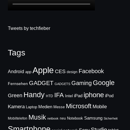
Tweets by techfieber
Tags
Apple
Facebook
CES
Android
app
design
Google
GADGET
Gaming
Fernsehen
GADGETS
Handy
iphone
IFA
Green
iPad
Intel
iPod
HTD
Microsoft
Mobile
Kamera
Medien
Laptop
Messe
Musik
Samsung
Notebook
Mobiltelefon
neu
netbook
Sicherheit
Smartphone
Studie