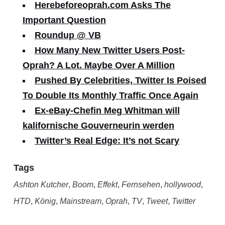
Herebeforeoprah.com Asks The
Important Question
Roundup @ VB
How Many New Twitter Users Post-
Oprah? A Lot. Maybe Over A Million
Pushed By Celebrities, Twitter Is Poised
To Double Its Monthly Traffic Once Again
Ex-eBay-Chefin Meg Whitman will
kalifornische Gouverneurin werden
Twitter’s Real Edge: It’s not Scary
Tags
Ashton Kutcher
,
Boom
,
Effekt
,
Fernsehen
,
hollywood
,
HTD
,
König
,
Mainstream
,
Oprah
,
TV
,
Tweet
,
Twitter