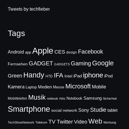
Tweets by techfieber
Tags
Apple
Facebook
CES
Android
app
design
Google
GADGET
Gaming
Fernsehen
GADGETS
Handy
iphone
IFA
Green
iPad
Intel
iPod
HTD
Microsoft
Mobile
Kamera
Medien
Laptop
Messe
Musik
Samsung
Notebook
Mobiltelefon
neu
netbook
Sicherheit
Smartphone
Studie
Sony
social network
tablet
Web
TV
Twitter
Video
TechShowNetwork
Telekom
Werbung