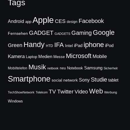
Tags
Apple
Facebook
CES
Android
app
design
Google
GADGET
Gaming
Fernsehen
GADGETS
Handy
iphone
IFA
Green
iPad
Intel
iPod
HTD
Microsoft
Mobile
Kamera
Medien
Laptop
Messe
Musik
Samsung
Notebook
Mobiltelefon
neu
netbook
Sicherheit
Smartphone
Studie
Sony
social network
tablet
Web
TV
Twitter
Video
TechShowNetwork
Telekom
Werbung
Windows