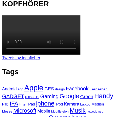
KOPFHÖRER
Tweets by techfieber
Tags
Apple
Facebook
CES
Android
Fernsehen
app
design
Handy
Google
GADGET
Gaming
Green
GADGETS
iphone
IFA
Kamera
iPad
Intel
iPod
Medien
Laptop
HTD
Musik
Microsoft
Mobile
Messe
Mobiltelefon
neu
netbook