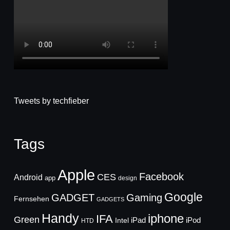
Tweets by techfieber
Tags
Apple
Facebook
CES
Android
app
design
Google
GADGET
Gaming
Fernsehen
GADGETS
Handy
iphone
IFA
Green
iPad
Intel
iPod
HTD