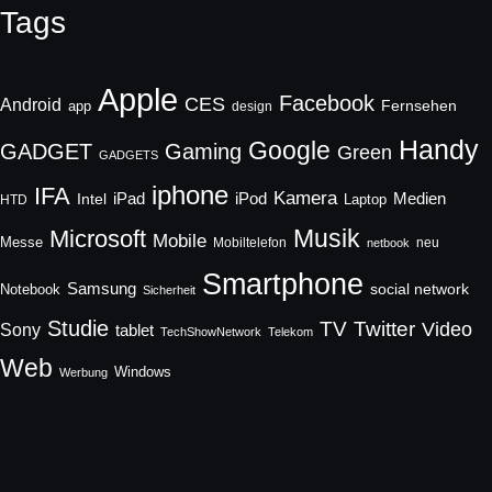
Tags
Apple
Facebook
CES
Android
Fernsehen
app
design
Handy
Google
GADGET
Gaming
Green
GADGETS
iphone
IFA
Kamera
iPad
Intel
iPod
Medien
Laptop
HTD
Musik
Microsoft
Mobile
Messe
Mobiltelefon
neu
netbook
Smartphone
Samsung
social network
Notebook
Sicherheit
Studie
TV
Twitter
Video
Sony
tablet
TechShowNetwork
Telekom
Web
Windows
Werbung