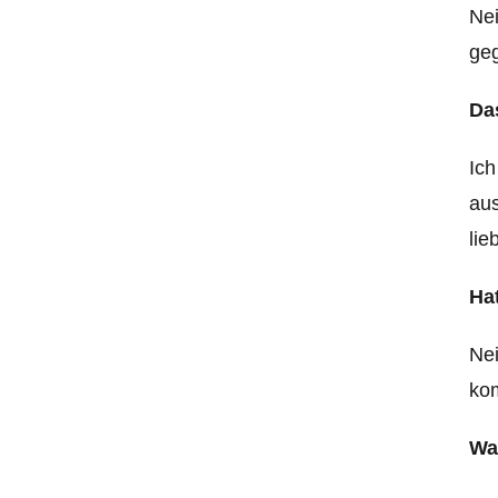
Nei
ge
Da
Ich
aus
lie
Ha
Nei
ko
Wa