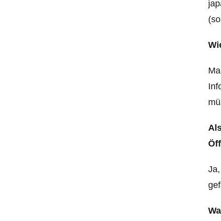
jap
(so
Wi
Man
In
müs
Al
Öf
Ja,
gef
Wa