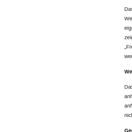
Das
Wes
eig
zei
„Fr
wer
We
Das
an
anf
nic
Ge