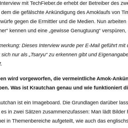
Interview mit TechFieber.de erhebt der Betreiber des z
 dem die gefälschte Ankündigung des Amoklaufs von Ti
würfe gegen die Ermittler und die Medien. Nun arbeiten d
her“ kennen und eine „gewisse Genugtuung“ verspüren, 
erkung: Dieses Interview wurde per E-Mail geführt mit 
 sich nur als „Tsaryu“ zu erkennen gibt und Eigenanga
t.
nen wird vorgeworfen, die vermeintliche Amok-Ankün
ben. Was ist Krautchan genau und wie funktioniert di
utchan ist ein Imageboard. Die Grundlagen darüber las
es in zwei Sätzen zusammenzufassen: Man lädt Bilder ho
ei in Themenbereiche aufgeteilt, wie auch das englisch