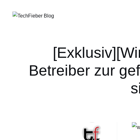
[Exklusiv][W
Betreiber zur g
s