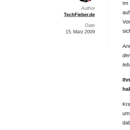
Im 
Author
auf
TechFieber.de
Vor
Date
sic
15. März 2009
Anm
der
leb
Ih
ha
Kra
um 
dab