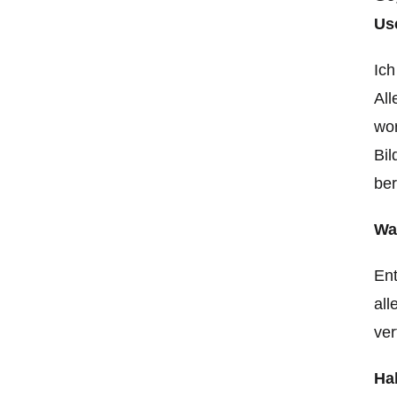
Us
Ich
Al
wor
Bil
ber
Wa
Ent
all
ver
Ha