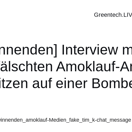
Greentech.LI
innenden] Interview m
efälschten Amoklauf-A
itzen auf einer Bomb