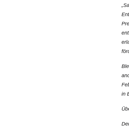
„Sa
Ent
Pre
ent
erl
för
Ble
and
Feb
in 
Üb
Der