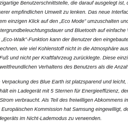
zigartige Benutzerschnittstelle, die darauf ausgelegt is
erer empfindlichen Umwelt zu lenken. Das neue Interfac
em einzigen Klick auf den „Eco Mode” umzuschalten und B
tergrundbeleuchtungsdauer und Bluetooth auf einfache 
 „Eco-Walk”-Funktion kann der Benutzer den eingebauten
echnen, wie viel Kohlenstoff nicht in die Atmosphäre a
Fuß und nicht per Kraftfahrzeug zurücklegte. Diese einz
eltfreundlichen Verhaltens des Benutzers als die Anzah
 Verpackung des Blue Earth ist platzsparend und leicht,
hält ein Ladegerät mit 5 Sternen für Energieeffizienz, 
Strom verbraucht. Als Teil des freiwilligen Abkommens i
 Europäischen Kommission hat Samsung eingewilligt, d
degeräts im Nicht-Lademodus zu verwenden.