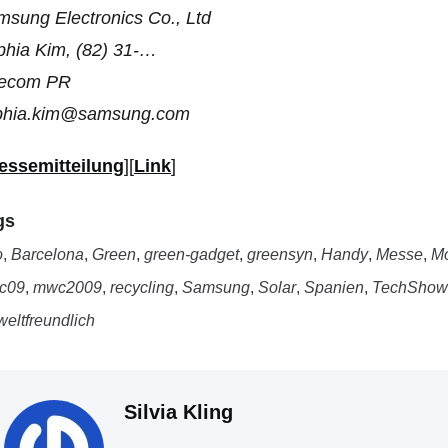
sung Electronics Co., Ltd
phia Kim, (82) 31-…
lecom PR
phia.kim@samsung.com
essemitteilung
][
Link
]
gs
o
,
Barcelona
,
Green
,
green-gadget
,
greensyn
,
Handy
,
Messe
,
Mo
c09
,
mwc2009
,
recycling
,
Samsung
,
Solar
,
Spanien
,
TechShow
eltfreundlich
Silvia Kling