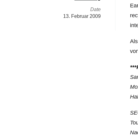
Ear
Date
rec
13. Februar 2009
int
Als
von
**
Sam
Mo
Hal
SEO
Tou
Nac