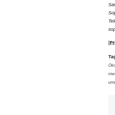
Sam
So
Te
so
[
Pr
Ta
Ök
mw
umw