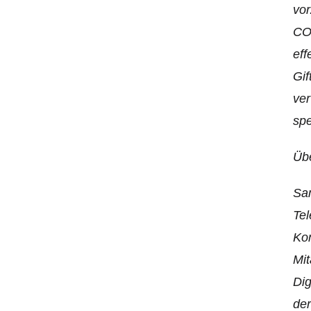
vo
CO2
eff
Gif
ve
spe
Übe
Sam
Tel
Kon
Mit
Dig
der