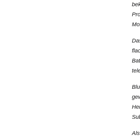
bek
Pro
Mob
Das
fla
Bat
tel
Blu
gew
Her
Sub
Als