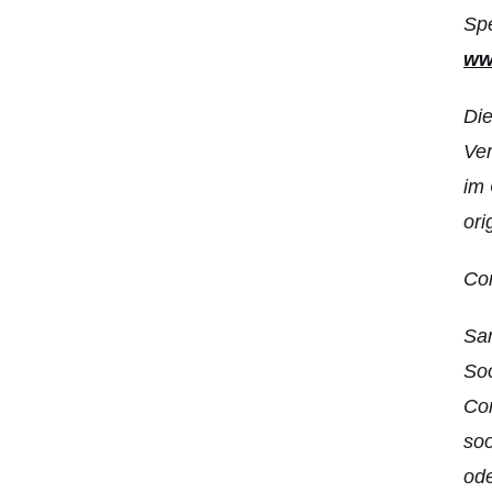
Spe
ww
Die
Ver
im 
ori
Co
Sam
So
Co
so
od