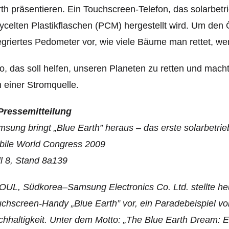
th präsentieren.
Ein Touchscreen-Telefon, das solarbetri
ycelten Plastikflaschen (PCM) hergestellt wird. Um den 
egriertes Pedometer vor, wie viele Bäume man rettet, we
o, das soll helfen, unseren Planeten zu retten und mach
 einer Stromquelle.
*Pressemitteilung
sung bringt „Blue Earth” heraus – das erste solarbetr
bile World Congress 2009
l 8, Stand 8a139
UL, Südkorea–Samsung Electronics Co. Ltd. stellte heu
chscreen-Handy „Blue Earth” vor, ein Paradebeispiel v
hhaltigkeit. Unter dem Motto: „The Blue Earth Dream: