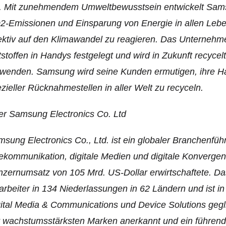
r. Mit zunehmendem Umweltbewusstsein entwickelt Sam
-Emissionen und Einsparung von Energie in allen Leb
ektiv auf den Klimawandel zu reagieren. Das Unternehme
tstoffen in Handys festgelegt und wird in Zukunft recyce
rwenden. Samsung wird seine Kunden ermutigen, ihre H
zieller Rücknahmestellen in aller Welt zu recyceln.
r Samsung Electronics Co. Ltd
sung Electronics Co., Ltd. ist ein globaler Branchenführe
ekommunikation, digitale Medien und digitale Konvergen
zernumsatz von 105 Mrd. US-Dollar erwirtschaftete. Da
arbeiter in 134 Niederlassungen in 62 Ländern und ist i
ital Media & Communications und Device Solutions gegli
 wachstumsstärksten Marken anerkannt und ein führender