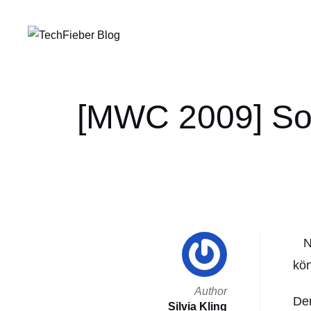
[MWC 2009] So
N
kön
Author
Der
Silvia Kling