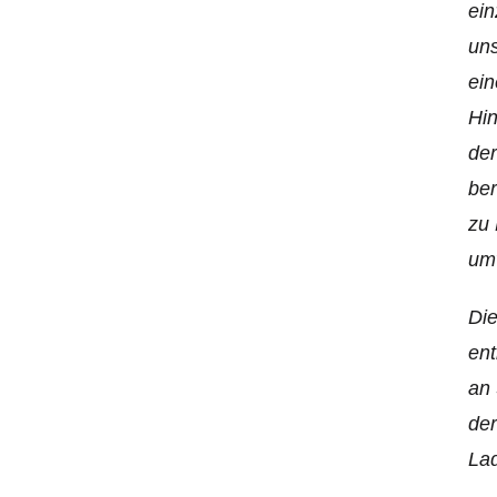
ein
uns
ein
Hin
der
ber
zu 
umw
Die
ent
an 
der
La