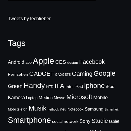
Tweets by techfieber
Tags
Apple
Facebook
CES
Android
app
design
Google
GADGET
Gaming
Fernsehen
GADGETS
Handy
iphone
IFA
Green
iPad
Intel
iPod
HTD
Microsoft
Mobile
Kamera
Medien
Laptop
Messe
Musik
Samsung
Notebook
Mobiltelefon
neu
netbook
Sicherheit
Smartphone
Studie
Sony
social network
tablet