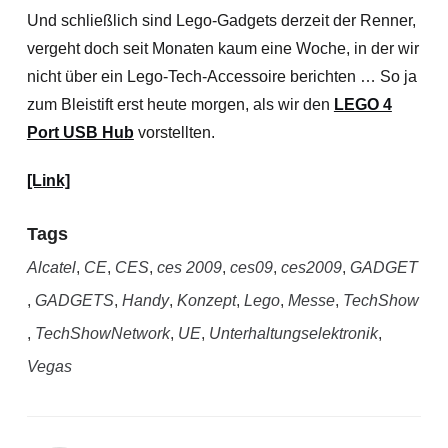
Und schließlich sind Lego-Gadgets derzeit der Renner,
vergeht doch seit Monaten kaum eine Woche, in der wir
nicht über ein Lego-Tech-Accessoire berichten … So ja
zum Bleistift erst heute morgen, als wir den
LEGO 4
Port USB Hub
vorstellten.
[Link]
Tags
Alcatel
,
CE
,
CES
,
ces 2009
,
ces09
,
ces2009
,
GADGET
,
GADGETS
,
Handy
,
Konzept
,
Lego
,
Messe
,
TechShow
,
TechShowNetwork
,
UE
,
Unterhaltungselektronik
,
Vegas