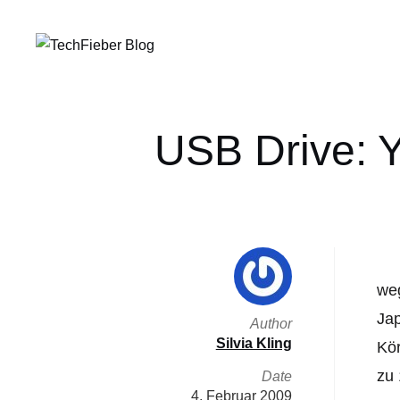
USB Drive: Y
weg
Jap
Author
Silvia Kling
Kör
zu
Date
4. Februar 2009