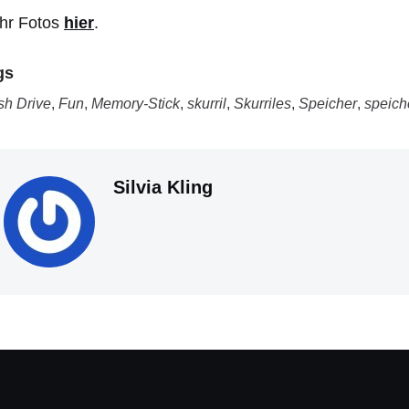
hr Fotos
hier
.
gs
sh Drive
,
Fun
,
Memory-Stick
,
skurril
,
Skurriles
,
Speicher
,
speiche
Silvia Kling