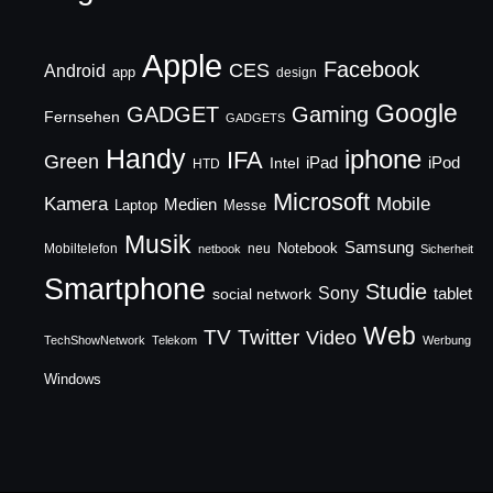
Apple
Facebook
CES
Android
app
design
Google
GADGET
Gaming
Fernsehen
GADGETS
Handy
iphone
IFA
Green
iPad
Intel
iPod
HTD
Microsoft
Mobile
Kamera
Medien
Laptop
Messe
Musik
Samsung
Notebook
Mobiltelefon
neu
netbook
Sicherheit
Smartphone
Studie
Sony
social network
tablet
Web
TV
Twitter
Video
TechShowNetwork
Telekom
Werbung
Windows