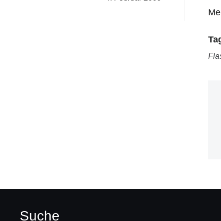
Me
Ta
Fla
Suche